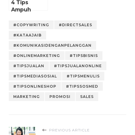
4 Tips
Ampuh
Menulis
Caption
#COPYWRITING
#DIRECTSALES
Instagram
#KATAAJAIB
yang
Menarik
#KOMUNIKASIDENGANPELANGGAN
#ONLINEMARKETING
#TIPSBISNIS
#TIPSJUALAN
#TIPSJUALANONLINE
#TIPSMEDIASOSIAL
#TIPSMENULIS
#TIPSONLINESHOP
#TIPSSOSMED
MARKETING
PROMOSI
SALES
PREVIOUS ARTICLE