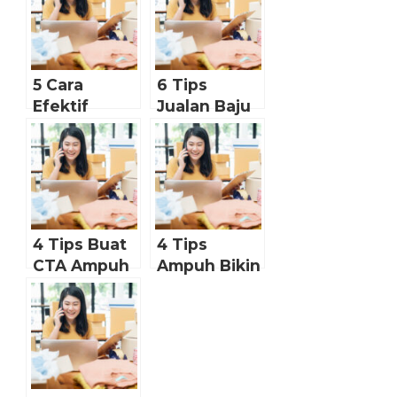
5 Cara
6 Tips
Efektif
Jualan Baju
Tingkatkan
Online Laku
Value
Keras
Produk
Jualan
Online-mu
4 Tips Buat
4 Tips
CTA Ampuh
Ampuh Bikin
dan Bikin
Pelanggan
Pelanggan
Repeat
Auto Beli
Order