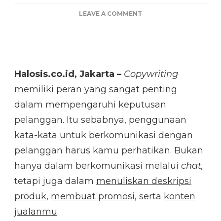
ON
LEAVE A COMMENT
7
KATA
AJAIB
YANG
BISA
Halosis.co.id, Jakarta –
Copywriting
BIKIN
JUALAN
memiliki peran yang sangat penting
ONLINE
dalam mempengaruhi keputusan
LAKU!
pelanggan. Itu sebabnya, penggunaan
kata-kata untuk berkomunikasi dengan
pelanggan harus kamu perhatikan. Bukan
hanya dalam berkomunikasi melalui
chat,
tetapi juga dalam
menuliskan deskripsi
produk
,
membuat promosi
, serta
konten
jualanmu
.