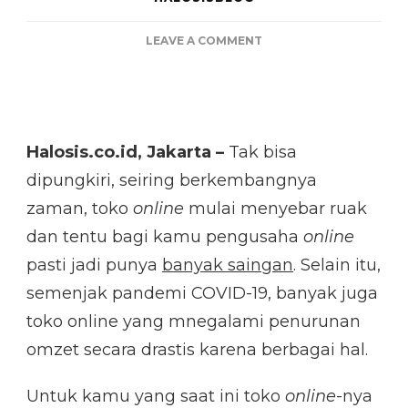
ON
LEAVE A COMMENT
TOKO
ONLINE
MULAI
SEPI?
ATASI
Halosis.co.id, Jakarta –
Tak bisa
DENGAN
CARA
dipungkiri, seiring berkembangnya
INI!
zaman, toko
online
mulai menyebar ruak
dan tentu bagi kamu pengusaha
online
pasti jadi punya
banyak saingan
. Selain itu,
semenjak pandemi COVID-19, banyak juga
toko online yang mnegalami penurunan
omzet secara drastis karena berbagai hal.
Untuk kamu yang saat ini toko
online
-nya