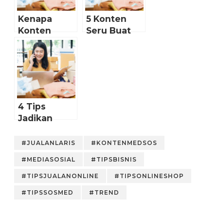
untuk
Sosmed
Kenapa
5 Konten
Jualan
Konten
Seru Buat
Video
Live
Penting
Streaming
untuk Akun
bareng
Media Sosial
Pelanggan
Toko
Online?
4 Tips
Jadikan
Konten
Video
#JUALANLARIS
#KONTENMEDSOS
Instagram
#MEDIASOSIAL
#TIPSBISNIS
Maksimal
#TIPSJUALANONLINE
#TIPSONLINESHOP
#TIPSSOSMED
#TREND