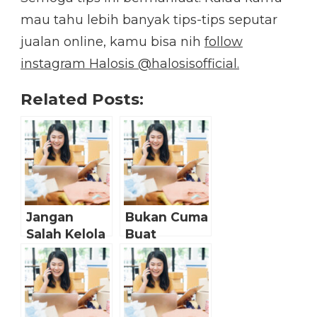
mau tahu lebih banyak tips-tips seputar
jualan online, kamu bisa nih
follow
instagram Halosis @halosisofficial.
Related Posts:
Jangan
Bukan Cuma
Salah Kelola
Buat
Media Sosial
Senang-
Toko Online-
senang, Ini
mu! Cek
Pentingnya
Tipsnya
Konten Fun