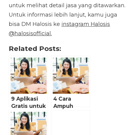
untuk melihat detail jasa yang ditawarkan.
Untuk informasi lebih lanjut, kamu juga
bisa DM Halosis ke
instagram Halosis
@halosisofficial.
Related Posts:
9 Aplikasi
4 Cara
Gratis untuk
Ampuh
Membuat
Tingkatkan
Logo Toko
Brand
Online yang
Awareness
Menarik
Toko Online