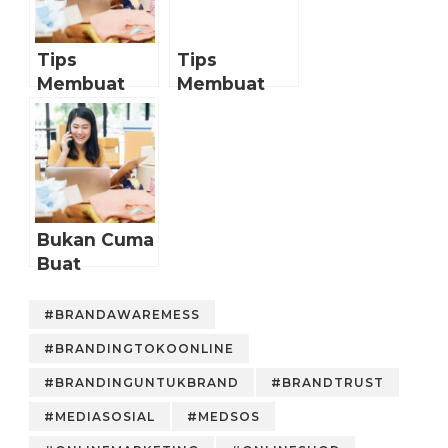
Tips
Tips
Membuat
Membuat
Logo Toko
Logo Untuk
Online-mu
Olshop
Terlihat
Profesional
Bukan Cuma
Buat
Senang-
senang, Ini
#BRANDAWAREMESS
Pentingnya
#BRANDINGTOKOONLINE
Konten Fun
untuk
#BRANDINGUNTUKBRAND
#BRANDTRUST
Sosmed
#MEDIASOSIAL
#MEDSOS
Jualan