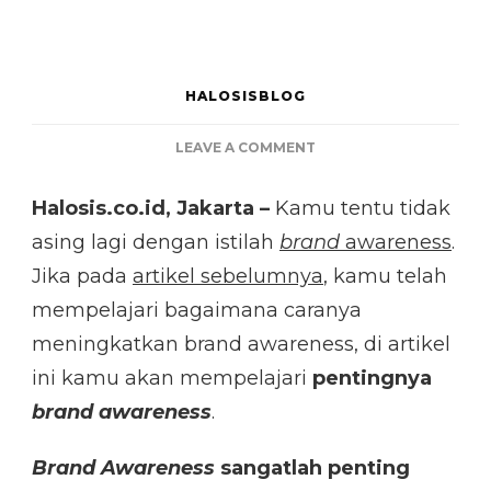
HALOSISBLOG
ON
LEAVE A COMMENT
INI
ALASAN
Halosis.co.id, Jakarta –
Kamu tentu tidak
BRAND
asing lagi dengan istilah
brand
AWARENESS
awareness
.
SANGAT
Jika pada
artikel sebelumnya
, kamu telah
PENTING
mempelajari bagaimana caranya
UNTUK
TOKO
meningkatkan brand awareness, di artikel
ONLINE-
ini kamu akan mempelajari
pentingnya
MU
bra
nd awareness
.
Brand Awareness
sangatlah penting