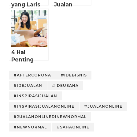
yang Laris
Jualan
Manis di
Frozen Food
Facebook
di Masa New
Normal
4 Hal
Penting
yang Harus
Online Seller
#AFTERCORONA
#IDEBISNIS
Terapkan di
#IDEJUALAN
#IDEUSAHA
New Normal
#INSPIRASIJUALAN
#INSPIRASIJUALANONLINE
#JUALANONLINE
#JUALANONLINEDINEWNORMAL
#NEWNORMAL
USAHAONLINE