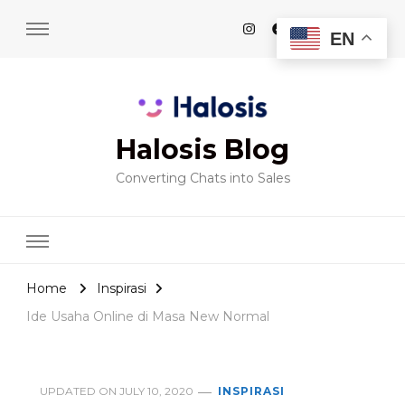
EN
Halosis Blog
Converting Chats into Sales
Home
Inspirasi
Ide Usaha Online di Masa New Normal
UPDATED ON
JULY 10, 2020
INSPIRASI