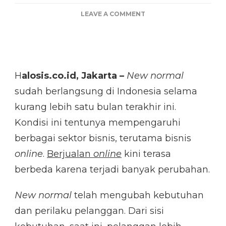
ON
LEAVE A COMMENT
IDE
USAHA
ONLINE
DI
MASA
H
alosis.co.id, Jakarta –
New normal
NEW
NORMAL
sudah berlangsung di Indonesia selama
kurang lebih satu bulan terakhir ini.
Kondisi ini tentunya mempengaruhi
berbagai sektor bisnis, terutama bisnis
online
.
Berjualan
online
kini terasa
berbeda karena terjadi banyak perubahan.
New normal
telah mengubah kebutuhan
dan perilaku pelanggan. Dari sisi