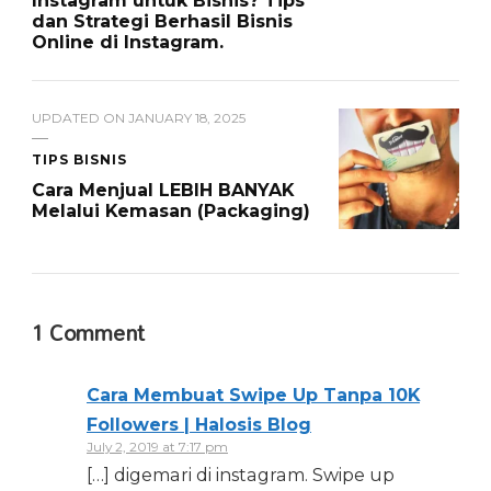
Instagram untuk Bisnis? Tips
dan Strategi Berhasil Bisnis
Online di Instagram.
UPDATED ON
JANUARY 18, 2025
TIPS BISNIS
Cara Menjual LEBIH BANYAK
Melalui Kemasan (Packaging)
1 Comment
Cara Membuat Swipe Up Tanpa 10K
Followers | Halosis Blog
July 2, 2019 at 7:17 pm
[…] digemari di instagram. Swipe up