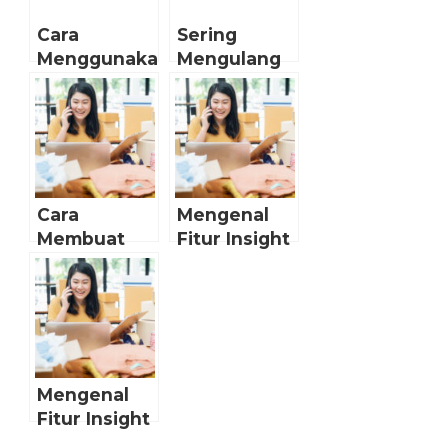
Cara
Sering
Menggunakan
Mengulang
Fitur
dan
Questions
Menggunakan
Baru
Banyak
Instagram
Hashtag?
Hati-Hati
Kena
Cara
Mengenal
“Shadowbanning”
Membuat
Fitur Insight
di Instagram
Swipe Up
Akun
Instagram
Instagram
Tanpa 10K
Bisnis (2)
Followers
Mengenal
Fitur Insight
Akun