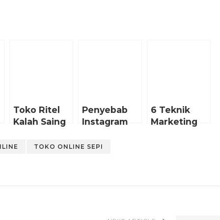
Toko Ritel
Penyebab
6 Teknik
Kalah Saing
Instagram
Marketing
Dengan
Online Shop
untuk Toko
Toko
Sepi
Online Yang
NLINE
TOKO ONLINE SEPI
Online?
Sering di
Gunakan di
Indonesia.