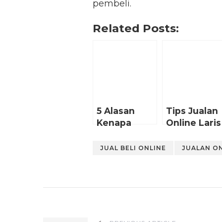
pembeli.
Related Posts:
5 Alasan
Tips Jualan
Kenapa
Online Laris
Instagram
Penting
JUAL BELI ONLINE
JUALAN O
Untuk
Jualan
Online