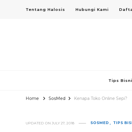
Tentang Halosis
Hubungi Kami
Dafta
Tips Bisn
Home
SosMed
Kenapa Toko Online Sepi?
SOSMED
TIPS BIS
UPDATED ON
JULY 27, 2018