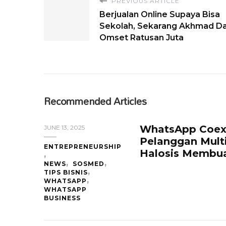
PREVIOUS ARTICLE
Berjualan Online Supaya Bisa
Sekolah, Sekarang Akhmad D
Omset Ratusan Juta
Recommended Articles
WhatsApp Coexi
JUNE 13, 2025
Pelanggan Mul
ENTREPRENEURSHIP
Halosis Membua
NEWS
SOSMED
TIPS BISNIS
WHATSAPP
WHATSAPP
BUSINESS