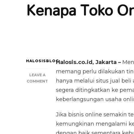
Kenapa Toko On
HALOSISBLOG
Halosis.co.id, Jakarta –
Meng
memang perlu dilakukan tind
LEAVE A
hanya melalui situs jual beli
ON
COMMENT
KENAPA
segera ditingkatkan ke pema
TOKO
keberlangsungan usaha onli
ONLINE
SEPI?
Jika bisnis online semakin 
kemungkinan mengalami keb
dengan baik sementara kebut