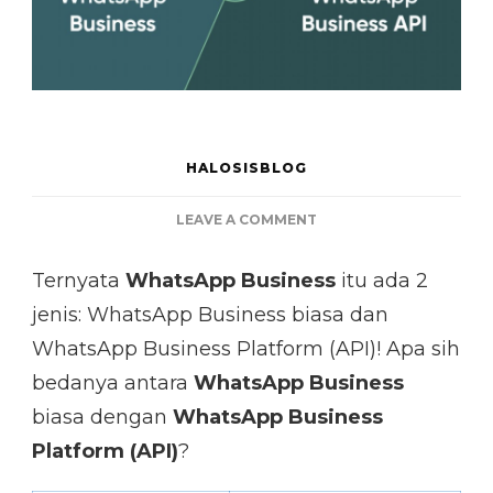
HALOSISBLOG
ON
LEAVE A COMMENT
PERBEDAAN
WHATSAPP
Ternyata
WhatsApp Business
itu ada 2
BUSINESS
jenis: WhatsApp Business biasa dan
DENGAN
WHATSAPP
WhatsApp Business Platform (API)! Apa sih
BUSINESS
bedanya antara
WhatsApp Business
PLATFORM
(API)
biasa dengan
WhatsApp Business
Platform (API)
?