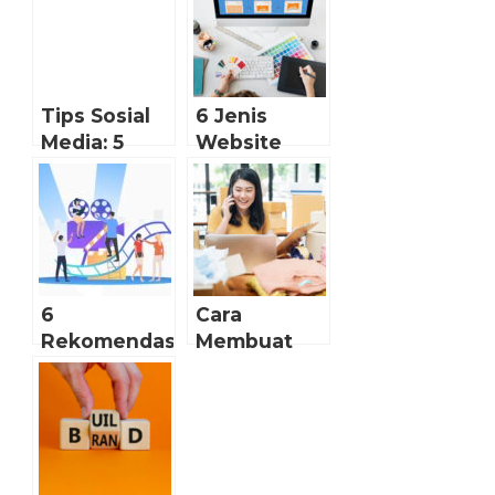
Tips Sosial
6 Jenis
Media: 5
Website
Cara Posting
Berdasarkan
Foto di
Fungsinya
Instagram
dengan
Caption
Instagram
6
Cara
yang Keren.
Rekomendasi
Membuat
Aplikasi Edit
Facebook
Video
Page untuk
Terbaik dan
Bisnis
Gratis
Online