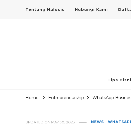
Tentang Halosis
Hubungi Kami
Dafta
Tips Bisn
Home
Entrepreneurship
WhatsApp Busines
NEWS
WHATSAPP
UPDATED ON
MAY 30, 2023