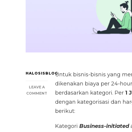
HALOSISBLOG
Untuk bisnis-bisnis yang 
dikenakan biaya per 24-hou
LEAVE A
berdasarkan kategori. Per
1 
ON
COMMENT
KEBIJAKAN
dengan kategorisasi dan har
BARU
berikut:
UNTUK
WHATSAPP
BUSINESS
Kategori
Business-initiated
a
API