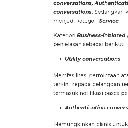
conversations, Authenticat
PER
1
conversations.
Sedangkan k
JUNI
menjadi kategori
Service
.
2023
Kategori
Business-initiated
y
penjelasan sebagai berikut:
Utility conversations
Memfasilitasi permintaan ata
terkini kepada pelanggan te
termasuk notifikasi pasca p
Authentication convers
Memungkinkan bisnis untuk