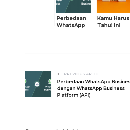
Perbedaan
Kamu Harus
WhatsApp
Tahu! Ini
Business
Pentingnya
dengan
Mendaftark
WhatsApp
Usaha
Business
Kamu…
Platform
(API)
PREVIOUS ARTICLE
Perbedaan WhatsApp Busine
dengan WhatsApp Business
Platform (API)