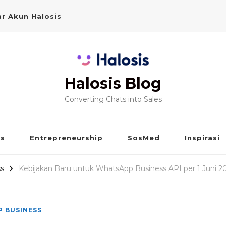
r Akun Halosis
Halosis Blog
Converting Chats into Sales
is
Entrepreneurship
SosMed
Inspirasi
s
Kebijakan Baru untuk WhatsApp Business API per 1 Juni 2
 BUSINESS