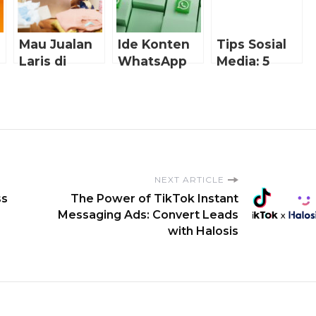
Mau Jualan
Ide Konten
Tips Sosial
Laris di
WhatsApp
Media: 5
Marketplace?
Story yang
Cara Posting
an
Ini Dia
Menarik
Foto di
Tipsnya!
Perhatian
Instagram
Pelanggan
dengan
Caption
Instagram
yang Keren.
NEXT ARTICLE
ss
The Power of TikTok Instant
Messaging Ads: Convert Leads
with Halosis