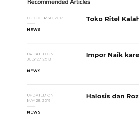
Recommended Articles
Toko Ritel Kala
OCTOBER 30, 2017
NEWS
Impor Naik kare
UPDATED ON
JULY 27, 2018
NEWS
Halosis dan Roz
UPDATED ON
MAY 28, 2019
NEWS