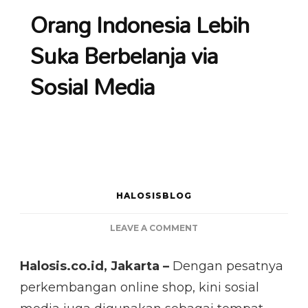
Orang Indonesia Lebih
Suka Berbelanja via
Sosial Media
HALOSISBLOG
ON
LEAVE A COMMENT
ORANG
INDONESIA
Halosis.co.id, Jakarta –
Dengan pesatnya
LEBIH
perkembangan online shop, kini sosial
SUKA
BERBELANJA