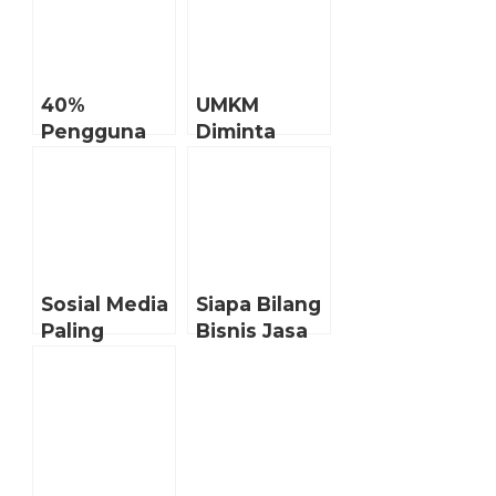
40%
UMKM
Pengguna
Diminta
Internet
Lebih
Indonesia
Agresif
Kecanduan
Promosi di
Sosmed
Sosial Media
Sosial Media
Siapa Bilang
Paling
Bisnis Jasa
Populer
(Service)
untuk Jualan
Tidak Bisa
di Indonesia!
Marketing
Lewat Sosial
Media? Ini 6
Ide Konten