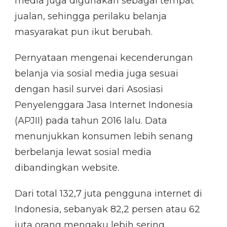
media juga digunakan sebagai tempat
VIA
jualan, sehingga perilaku belanja
SOSIAL
MEDIA
masyarakat pun ikut berubah.
Pernyataan mengenai kecenderungan
belanja via sosial media juga sesuai
dengan hasil survei dari Asosiasi
Penyelenggara Jasa Internet Indonesia
(APJII) pada tahun 2016 lalu. Data
menunjukkan konsumen lebih senang
berbelanja lewat sosial media
dibandingkan website.
Dari total 132,7 juta pengguna internet di
Indonesia, sebanyak 82,2 persen atau 62
juta orang mengaku lebih sering