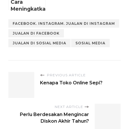
Cara
untuk Sosial
Meningkatkan
Media Bisnis
Traffic
Kamu!
Website
FACEBOOK. INSTAGRAM. JUALAN DI INSTAGRAM
Melalui
JUALAN DI FACEBOOK
Sosial Media
JUALAN DI SOSIAL MEDIA
SOSIAL MEDIA
PREVIOUS ARTICLE
Kenapa Toko Online Sepi?
NEXT ARTICLE
Perlu Berdesakan Mengincar
Diskon Akhir Tahun?