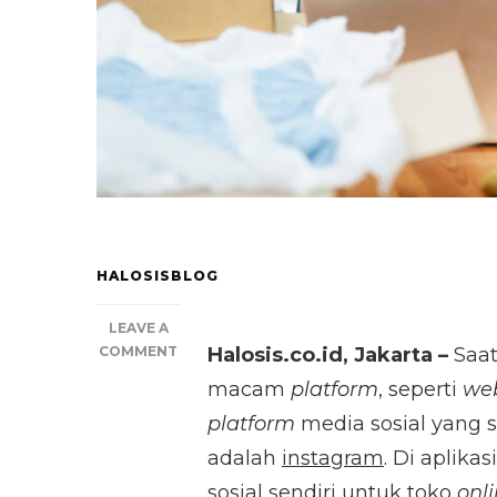
HALOSISBLOG
LEAVE A
ON
COMMENT
Halosis.co.id, Jakarta –
Saat
5
macam
platform
, seperti
web
STRATEGI
JITU
platform
media sosial yang s
BRANDING
adalah
instagram
. Di aplik
LEWAT
sosial sendiri untuk toko
onl
BIO