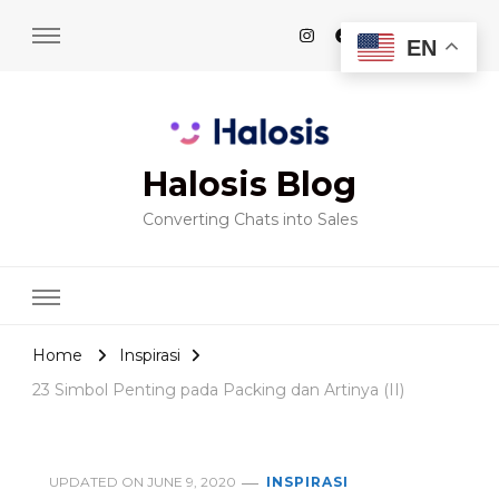
EN
Halosis Blog
Converting Chats into Sales
Home
Inspirasi
23 Simbol Penting pada Packing dan Artinya (II)
UPDATED ON
JUNE 9, 2020
INSPIRASI