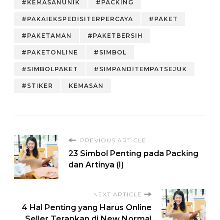
#KEMASANUNIK
#PACKING
Toko Online-
mu
#PAKAIEKSPEDISITERPERCAYA
#PAKET
#PAKETAMAN
#PAKETBERSIH
#PAKETONLINE
#SIMBOL
#SIMBOLPAKET
#SIMPANDITEMPATSEJUK
#STIKER
KEMASAN
PREVIOUS ARTICLE
23 Simbol Penting pada Packing
dan Artinya (I)
NEXT ARTICLE
4 Hal Penting yang Harus Online
Seller Terapkan di New Normal