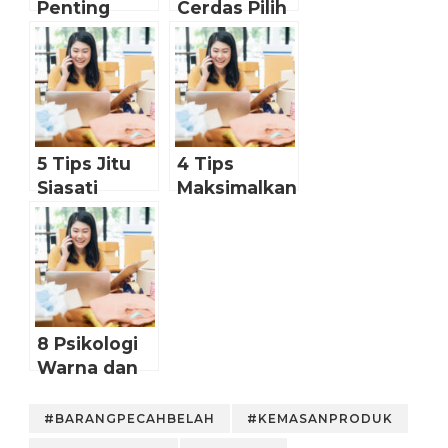
Penting
Cerdas Pilih
pada
Jasa
Packing dan
Ekspedisi
Artinya (I)
untuk Toko
Online
5 Tips Jitu
4 Tips
Siasati
Maksimalkan
Ongkir
Pengiriman
Mahal
Barang Toko
Belanja
Online-mu
Online
8 Psikologi
Warna dan
Artinya
untuk
#BARANGPECAHBELAH
#KEMASANPRODUK
Branding