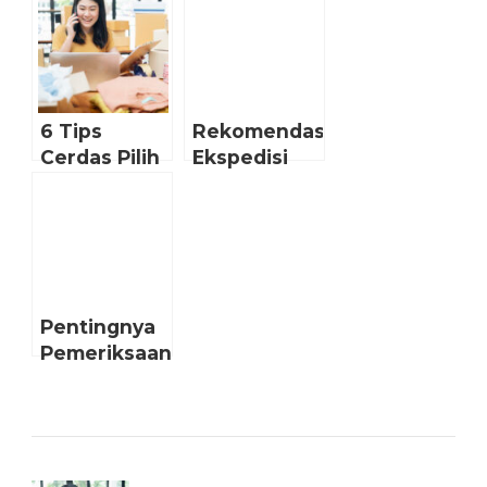
Barang Toko
Belanja
Online-mu
Online Dan
Apa yang
Dapat
Dilakukan
6 Tips
Rekomendasi
Penjual.
Cerdas Pilih
Ekspedisi
Jasa
Pengiriman
Ekspedisi
Untuk
untuk Toko
Online Shop
Online
Anda
Pentingnya
Pemeriksaan
Quality
Control
Sebelum
Pengiriman