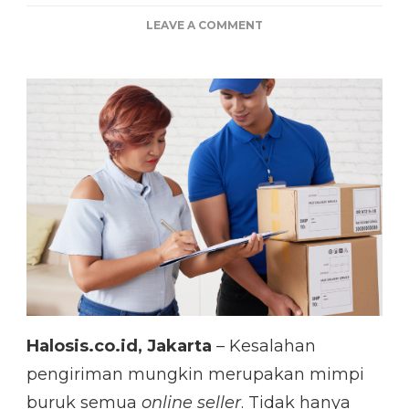
ON
LEAVE A COMMENT
5
TIPS
LEBIH
EFEKTIF
BUAT
LABEL
PENGIRIMAN
Halosis.co.id, Jakarta
– Kesalahan
pengiriman mungkin merupakan mimpi
buruk semua
online seller
. Tidak hanya