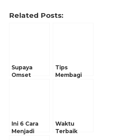
Related Posts:
Supaya
Tips
Omset
Membagi
Jutaan
Waktu
Rupiah,
Untuk
Cukup Kerja
Jualan
Dari Rumah?
Online Bagi
Ini Dia Yang
Karyawan
Harus Kamu
Ini 6 Cara
Waktu
Lakukan!
Menjadi
Terbaik
Pemimpin
Untuk