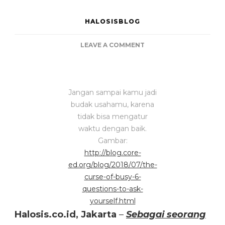
HALOSISBLOG
ON
LEAVE A COMMENT
5
CARA
CERDAS
UNTUK
Jangan sampai kamu jadi
MEMAKSIMALKAN
budak usahamu, karena
WAKTU
tidak bisa mengatur
YANG
waktu dengan baik.
KAMU
PUNYA
Gambar:
http://blog.core-
ed.org/blog/2018/07/the-
curse-of-busy-6-
questions-to-ask-
yourself.html
Halosis.co.id, Jakarta
–
Sebagai seorang