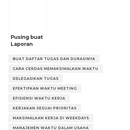
Yang Efektif
Posting di
Untuk Bisnis
Instagram
Online.
Pusing buat
Laporan
Keuangan
untuk Bisnis
BUAT DAFTAR TUGAS DAN DURASINYA
Online?
CARA CERDAS MEMAKSIMALKAN WAKTU
Maka Kamu
Perlu Tahu 5
DELEGASIKAN TUGAS
Tips
EFEKTIFKAN WAKTU MEETING
Mengatur
EFISIENSI WAKTU KERJA
Keuangan
untuk Bisnis
KERJAKAN SESUAI PRIORITAS
Kecil.
MAKSIMALKAN KERJA DI WEEKDAYS
MANAJEMEN WAKTU DALAM USAHA