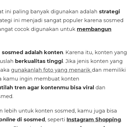
aat ini paling banyak digunakan adalah
strategi
trategi ini menjadi sangat populer karena sosmed
angat cocok digunakan untuk
membangun
gi sosmed adalah konten
. Karena itu, konten yang
ruslah
berkualitas tinggi
. Jika jenis konten yang
maka
gunakanlah foto yang menarik
dan memiliki
ika kamu ingin membuat konten
utilah tren agar kontenmu bisa viral
dan
smed.
n lebih untuk konten sosmed, kamu juga bisa
online
di sosmed
, seperti
Instagram Shopping
.