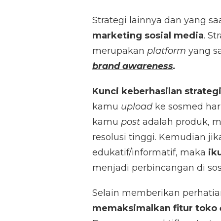
Strategi lainnya dan yang s
marketing sosial media
. S
merupakan
platform
yang s
brand awareness
.
Kunci keberhasilan strate
kamu
upload
ke sosmed ha
kamu
post
adalah produk, 
resolusi tinggi. Kemudian j
edukatif/informatif, maka
ik
menjadi perbincangan di so
Selain memberikan perhatia
memaksimalkan fitur toko