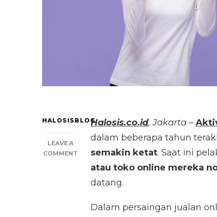
HALOSISBLOG
Halosis.co.id
, Jakarta
–
Akti
dalam beberapa tahun tera
LEAVE A
semakin ketat
. Saat ini p
ON
COMMENT
5
atau toko online mereka n
STRATEGI
datang.
MARKETING
TERBAIK
HADAPI
Dalam persaingan jualan onl
PERSAINGAN