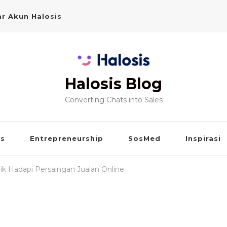
r Akun Halosis
Halosis Blog
Converting Chats into Sales
is
Entrepreneurship
SosMed
Inspirasi
aik Hadapi Persaingan Jualan Online