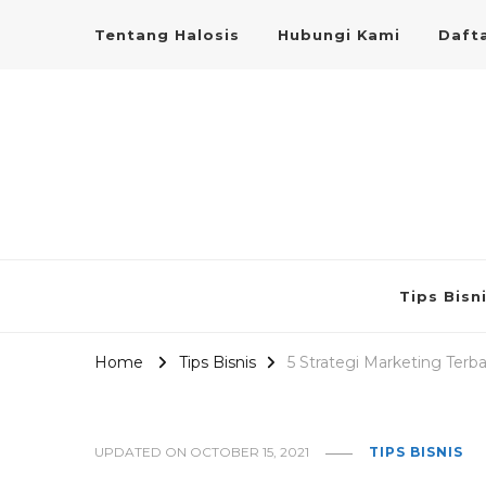
Tentang Halosis
Hubungi Kami
Dafta
Tips Bisn
Home
Tips Bisnis
5 Strategi Marketing Terb
UPDATED ON
OCTOBER 15, 2021
TIPS BISNIS