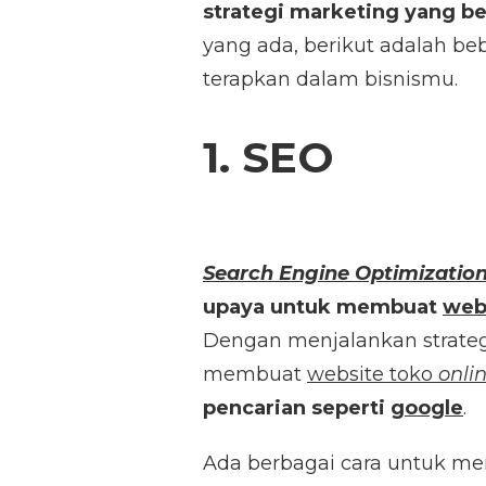
strategi marketing yang b
JUALAN
ONLINE
yang ada, berikut adalah b
terapkan dalam bisnismu.
1. SEO
Search Engine Optimizatio
upaya untuk membuat
web
Dengan menjalankan strateg
membuat
website toko
onli
pencarian seperti
google
.
Ada berbagai cara untuk m