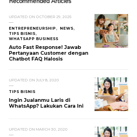
Recommended Articles
UPDATED ON
OCTOBER 29, 2025
ENTREPRENEURSHIP
NEWS
TIPS BISNIS
WHATSAPP BUSINESS
Auto Fast Response! Jawab
Pertanyaan Customer dengan
Chatbot FAQ Halosis
UPDATED ON
JULY 8, 2020
TIPS BISNIS
Ingin Jualanmu Laris di
WhatsApp? Lakukan Cara Ini
UPDATED ON
MARCH 30, 2020