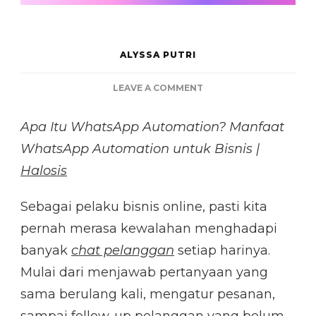
ALYSSA PUTRI
ON
LEAVE A COMMENT
APA
ITU
Apa Itu WhatsApp Automation? Manfaat
WHATSAPP
WhatsApp Automation untuk Bisnis |
AUTOMATION
DAN
Halosis
MANFAATNYA
UNTUK
Sebagai pelaku bisnis online, pasti kita
BISNIS
pernah merasa kewalahan menghadapi
banyak
chat pelanggan
setiap harinya.
Mulai dari menjawab pertanyaan yang
sama berulang kali, mengatur pesanan,
sampai follow-up pelanggan yang belum