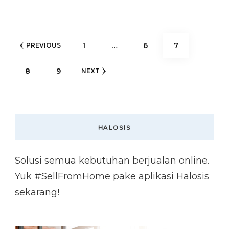
Posts
PAGE
PAGE
PAGE
1
…
6
7
PREVIOUS
pagination
PAGE
PAGE
8
9
NEXT
HALOSIS
Solusi semua kebutuhan berjualan online.
Yuk
#SellFromHome
pake aplikasi Halosis
sekarang!