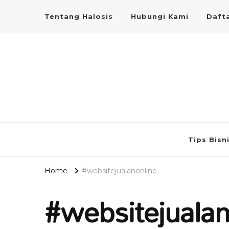
Tentang Halosis
Hubungi Kami
Dafta
Tips Bisn
Home
#websitejualanonline
#websitejualan