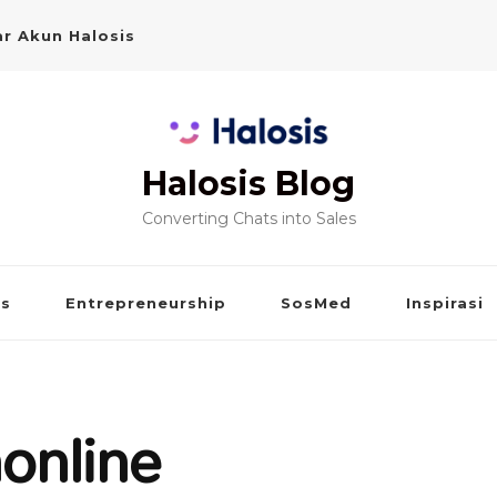
r Akun Halosis
Halosis Blog
Converting Chats into Sales
is
Entrepreneurship
SosMed
Inspirasi
online