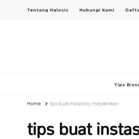
Tentang Halosis
Hubungi Kami
Dafta
Tips Bisn
Home
tips buat instastory meyakinkan
tips buat inst