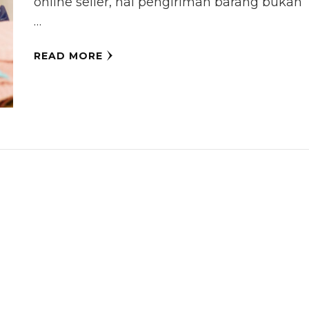
online seller, hal pengiriman barang bukan
…
READ MORE