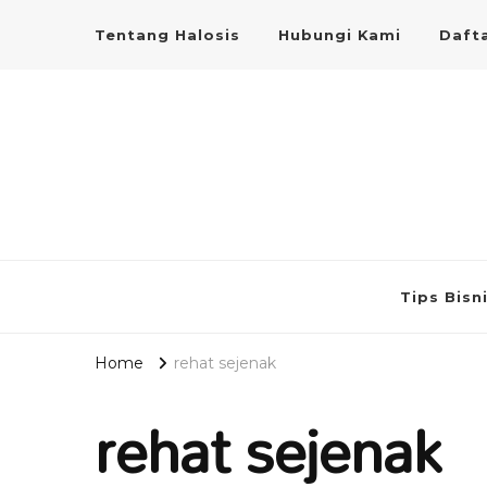
Tentang Halosis
Hubungi Kami
Dafta
Tips Bisn
Home
rehat sejenak
rehat sejenak