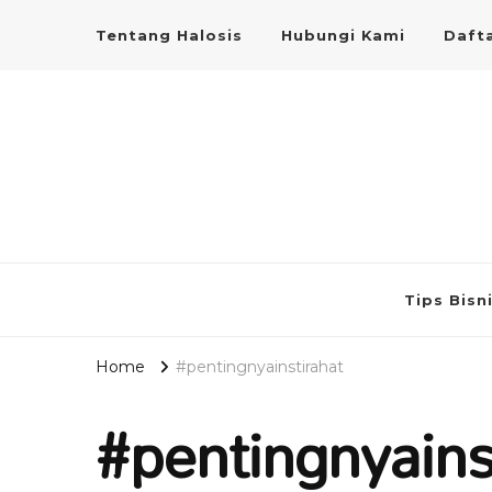
Tentang Halosis
Hubungi Kami
Dafta
Tips Bisn
Home
#pentingnyainstirahat
#pentingnyains