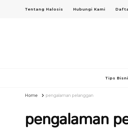
Tentang Halosis
Hubungi Kami
Dafta
Tips Bisn
Home
pengalaman pelanggan
pengalaman p