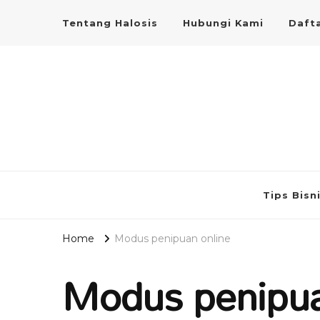
Tentang Halosis
Hubungi Kami
Dafta
Tips Bisn
Home
Modus penipuan online
Modus penipua