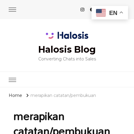
EN
Halosis Blog
Converting Chats into Sales
Home
merapikan catatan/pembukuan
merapikan
catatan/pembukuan