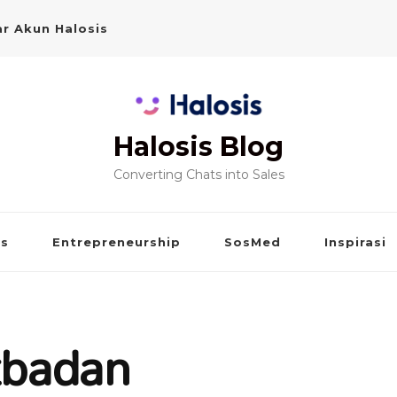
r Akun Halosis
Halosis Blog
Converting Chats into Sales
is
Entrepreneurship
SosMed
Inspirasi
tbadan