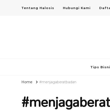
Tentang Halosis
Hubungi Kami
Dafta
Tips Bisn
Home
#menjagaberatbadan
#menjagabera