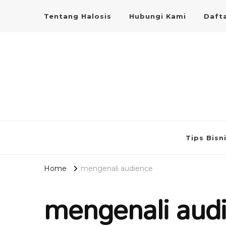
Tentang Halosis
Hubungi Kami
Dafta
Tips Bisn
Home
mengenali audience
mengenali aud