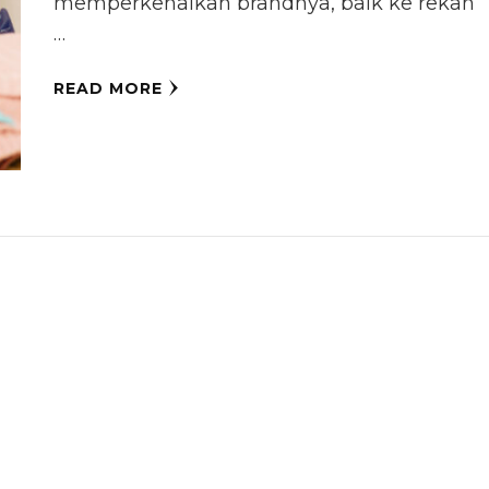
memperkenalkan brandnya, baik ke rekan
…
READ MORE