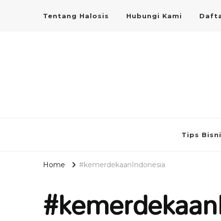
Tentang Halosis
Hubungi Kami
Dafta
Tips Bisn
Home
#kemerdekaanIndonesia
#kemerdekaan