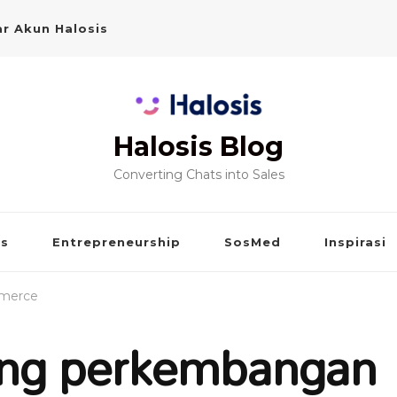
r Akun Halosis
Halosis Blog
Converting Chats into Sales
is
Entrepreneurship
SosMed
Inspirasi
mmerce
ong perkembangan