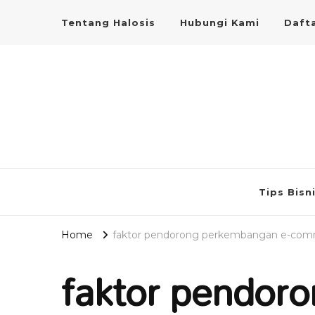
Tentang Halosis
Hubungi Kami
Dafta
Tips Bisn
Home
faktor pendorong perkembangan e-co
faktor pendor