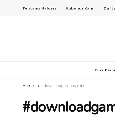
Tentang Halosis
Hubungi Kami
Dafta
Tips Bisn
Home
#downloadgambargratis
#downloadgam