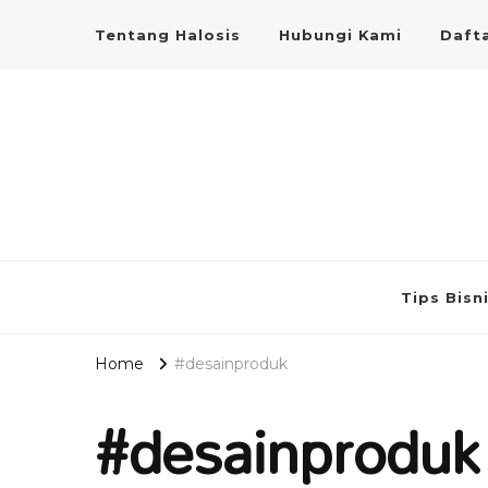
Tentang Halosis
Hubungi Kami
Dafta
Tips Bisn
Home
#desainproduk
#desainproduk