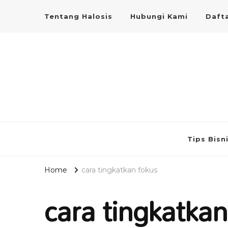
Tentang Halosis
Hubungi Kami
Dafta
Tips Bisn
Home
cara tingkatkan fokus
cara tingkatka