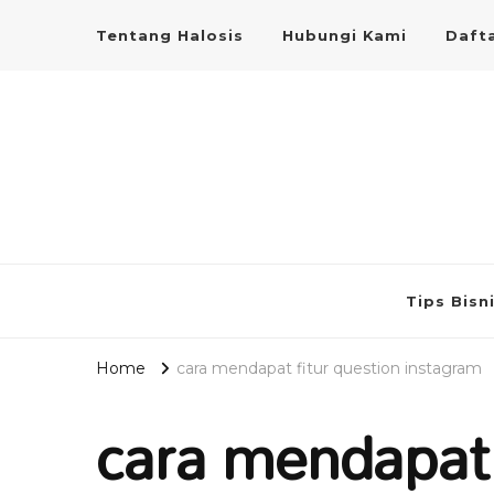
Tentang Halosis
Hubungi Kami
Dafta
Tips Bisn
Home
cara mendapat fitur question instagram
cara mendapat 