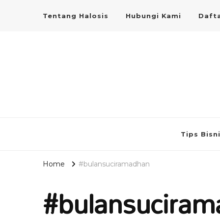
Tentang Halosis
Hubungi Kami
Dafta
Tips Bisn
Home
#bulansuciramadhan
#bulansuciram