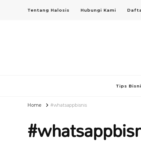
Tentang Halosis
Hubungi Kami
Dafta
Tips Bisn
Home
#whatsappbisnis
#whatsappbisn