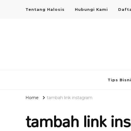
Tentang Halosis
Hubungi Kami
Dafta
Tips Bisn
Home
tambah link instagram
tambah link in