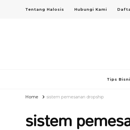
Tentang Halosis
Hubungi Kami
Dafta
Tips Bisn
Home
sistem pemesanan dropship
sistem pemesa