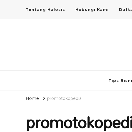
Tentang Halosis
Hubungi Kami
Dafta
Tips Bisn
Home
promotokopedia
promotokoped