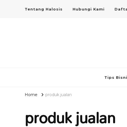
Tentang Halosis
Hubungi Kami
Dafta
Tips Bisn
Home
produk jualan
produk jualan