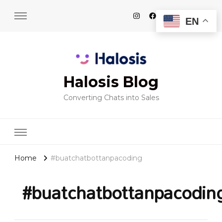
EN
Halosis Blog
Converting Chats into Sales
Home
#buatchatbottanpacoding
#buatchatbottanpacodin